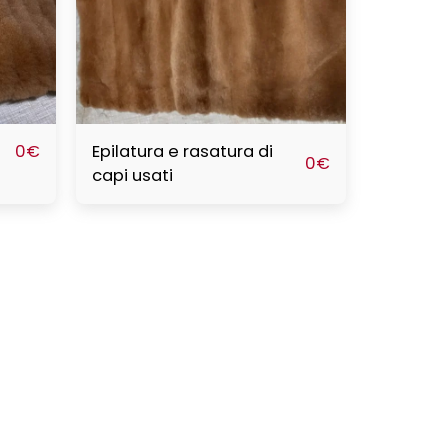
Epilatura e rasatura di
0
€
0
€
capi usati