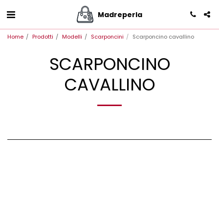
Madreperla
Home
Prodotti
Modelli
Scarponcini
Scarponcino cavallino
SCARPONCINO
CAVALLINO